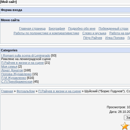
[
Мой сайт
]
Форма входа
Меню сайта
Главная страница
Биография
Подробно обо мне
Побежденный страх
Работы по полонистике и компаративистике
Слово и музыка
Работа на ра
Пётр Райчев
Илка Попова
Г
Categories
I Romani sulla scena di Leningrado
[93]
Римляне на ленинградской сцене
П.Райчев в жизни и на сцене
[21]
Моя семья
[2]
Донат Донатов
[168]
Попова-Журавленко
[15]
П.М.Журавленко
[616]
С.П.Преображенская
[45]
Главная
»
Фотоальбом
»
П.Райчев в жизни и на сцене
» Шуйский ("Борис Годунов"). Со
Просмотров
: 1
Дата
: 28.10.2