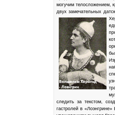
могучим телосложением, 
двух замечательных датс
Хе
ед
пр
ко
ор
бы
Из
на
сп
уз
тр
му
следить за текстом, со
гастролей в «Лоэнгрине» 