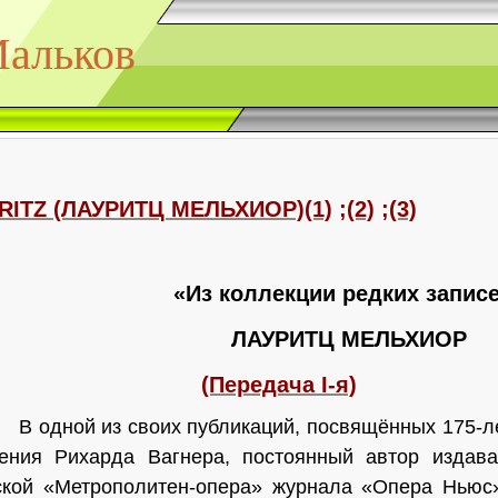
альков
RITZ (ЛАУРИТЦ МЕЛЬХИОР)(1)
;
(2)
;
(3)
«Из коллекции редких запис
ЛАУРИТЦ МЕЛЬХИОР
(Передача
I
-я)
В одной из своих публикаций, посвящённых 175-л
ения Рихарда Вагнера, постоянный автор издава
ской «Метрополитен-опера» журнала «Опера Ньюс