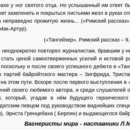
ахе у ног святого отца. Но услышанный им ответ б
жет зазеленеть и покрыться листьями жезл в руках от
а не­праведно прожитую жизнь... («Римский рассказ
Мак-Артур).
(«Тангейзер». Римский рассказ – 9,
ократно повторял журналистам, бравшим у него 
 стать ценой самоотверженных усилий и истовой ра
 поскольку и после своего успешного дебюта в «Тан
 партий байройтского мастера – Зигфрида, Трис­т
на этом пути. Вскоре после первого выступления в 
ений своего любимого автора, и среди слушателей о
, который, угадав в нём будущего героического
датским певцом под руководством виднейших специ
н), Эрнста Гренцебаха ( Берлин) и выдающегося бай
Вагнеристы мира - наставники Л.