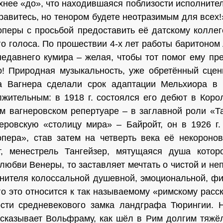
хнее «до», что находив­шаяся поблизости исполните
нравитесь, но тенором будете неотразимым для всех
оперы с просьбой предоставить её датскому коллеге
о голоса. По прошествии 4-х лет работы ба­ритоном
едавнего кумира – желая, чтобы тот помог ему пре
о! Природная музыкальность, уже обретённый сцен
а Вагнера сделали срок адаптации Мельхиора в н
жительным: в 1918 г. состоялся его дебют в Коро
м вагнеровском репертуаре – в заглавной роли «Та
неровскую «столицу мира» – Байройт, он в 1926 г
пера», став затем на чет­верть века её некороно
, ме­нестрель Тангейзер, мятущаяся душа котор
любви Венеры, то заставляет мечтать о чистой и неп
нителя колоссальной душевной, эмоциональной, фи
о это относится к так называемому «римскому расск
ности средневекового замка ландграфа Тюрингии. 
сказывает Вольфраму, как шёл в Рим долгим тяжёл