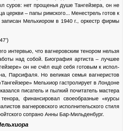
ыл суров: нет прощенья душе Тангейзера, он не
ца церкви – папы римского... Менестрель готов к
» записан Мельхиором в 1940 г., оркестр фирмы
47’)
интервью, что вагнеровским тенором нельзя
боты над собой. Биогра­фия артиста – лучшее
гейзере» он не счёл ещё себя готовым к испол­
ана, Парсифаля. Но великая семья вагнеристов
«Тангейзере» Мельхи­ор гастролирует в Лондоне
казался писатель и пылкий почитатель масте­ра
 тенора, финансировал своеобразные «курсы
алистов вагнеровского исполнительского стиля
ройтского сопрано Анны Бар-Мильденбург.
Мельхиора