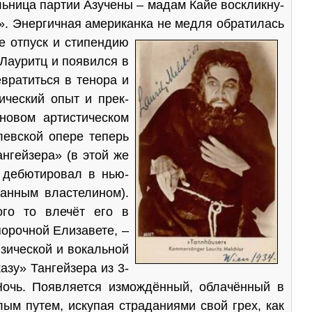
льница партии Азучены – мадам Кайе воскликну­
!». Энергичная американка не медля обратилась
 отпуск и стипен­дию
 Лауритц и появился в
вратиться в тенора и
ический опыт и прек­
о­вом артистическом
левской опере теперь
нгейзера» (в этой же
. дебютировал в нью-
ванным властелином).
ого то влечёт его в
ороч­ной Елизавете, –
зической и вокальной
азу» Тангейзера из 3-
Ночь. По­является измождённый, облачённый в
ым путем, искупая страданиями свой грех, как