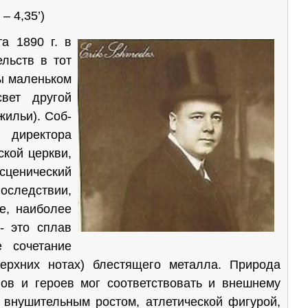
 – 4,35
’
)
та 1890
г. в
ельств в тот
цы маленьком
вет другой
жильи). Соб­
ю директора
ской церкви,
 сценический
оследствии,
, наи­более
- это сплав
е сочетание
ерхних нотах) блестящего металла. Природа
гов и героев мог соответствовать и внешнему
внушительным рос­том, атлетической фигурой,