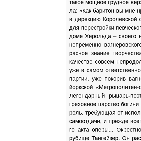
такое мощное грудное вер
ла: «Как баритон вы мне 
в дирекцию Королевс­кой 
для перестройки певческог
доме Херольда – своего н
непременно вагнеровског
расное знание творчеств
качестве совсем непродол
уже в самом ответственно
пар­тии, уже покорив ваг
йоркской «Метрополитен-о
Легендарный рыцарь-поэт
греховное царство богини 
роль, требующая от испол
самоотдачи, и прежде всег
го акта оперы... Окрест
рубище Тангейзер. Он рас