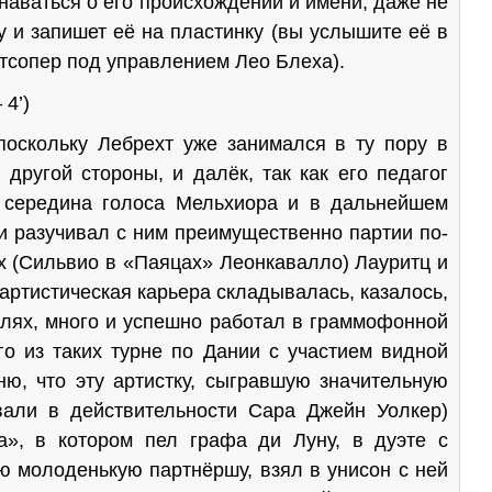
наваться о его происхождении и имени, даже не
ну и запишет её на пластинку (вы услышите её в
атсопер под управлением Лео Блеха).
4’)
льку Лебрехт уже занимался в ту пору в
другой сторо­ны, и далёк, так как его педагог
 середина голоса Мельхиора и в дальнейшем
 и разучивал с ним преимущественно партии по­
их (Сильвио в «Паяцах» Леонкавалло) Лауритц и
артистическая карьера складывалась, казалось,
олях, много и успешно работал в граммофонной
го из таких турне по Дании с участием видной
ю, что эту артистку, сыгравшую значительную
вали в действительности Сара Джейн Уолкер)
а», в котором пел графа ди Луну, в дуэте с
ю молоденькую партнёршу, взял в унисон с ней