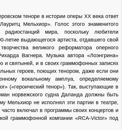
ском теноре в истории оперы XX века ответ
Лауритц Мель­хиор». Голос этого знаменитого
ради­останций мира, поскольку любители
00-летие выдающегося артиста, отдавшего свой
 творчества великого реформатора оперного
Рихарда Вагнера. Музыка автора «Лоэнгрина»
 и святыней, и в своих граммофонных записях
тельных героев, поющих тенором, даже если они
венному вокальному амплуа, определяемому
or
» («героический тенор»). Так, выступающие в
рман норвежского судна Далан­да должны быть
му Мельхиор не исполнял эти партии в театре,
 часто включал в программы своих кон­цертов и
нской граммофонной компании «
RCA
-
Victor
» под