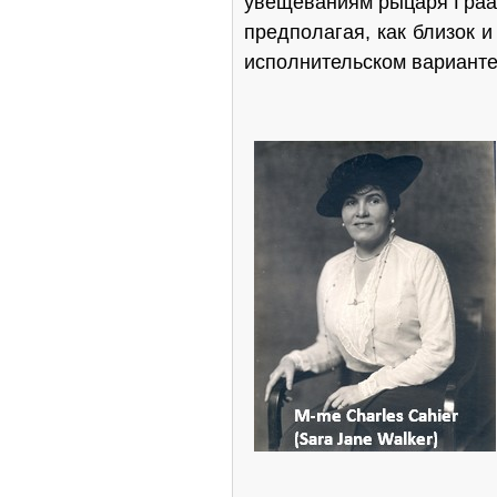
увещеваниям рыцаря Граал
предполагая, как близок и
исполните­льском вариант