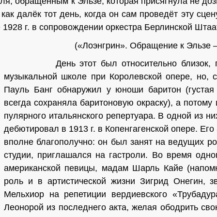
я, обращённым к Эльзе, которая присягнула не доз
 как далёк тот день, когда он сам про­ведёт эту сце
е 1928 г. в сопровождении оркестра Берлинской Шта
(«Лоэнгрин». Обращение к Эльзе – 
День этот был относительно близок, поско
музыкальной школе при Королевской опере, но, с 
Пауль Банг обнаружил у юноши баритон (густая
всегда сохраняла бари­тоновую окраску), а потому
пулярного итальянского репертуара. В одной из н
дебютировал в 1913 г. в Копенгагенской опере. Его
вполне благополучно: он был занят на ведущих р
сту­дии, приглашался на гастроли. Во время одно
американской певицы, мадам Шарль Кайе (напомн
роль и в артистической жизни Зигрид Онегин, з
Мельхиор на репети­ции вердиевского «Трубадур
Леонорой из последнего акта, желая ободрить сво