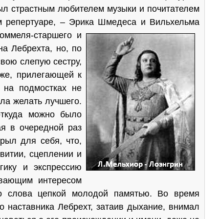
ыл страстным любителем музыки и почитателем
ом репертуаре, – Эрика Шмедеса и Вильхельма
ммеля-старшего и
а Лебрехта, но, по
свою слепую сестру,
же, прилегающей к
 на подмостках не
яла желать лучшего.
откуда можно было
ая в очередной раз
крыл для себя, что,
витии, сцеплении и
гику и экспрессию
ваю­щим интересом
го слова цепкой молодой памятью. Во время
о наставника Лебрехт, затаив дыхание, внимал