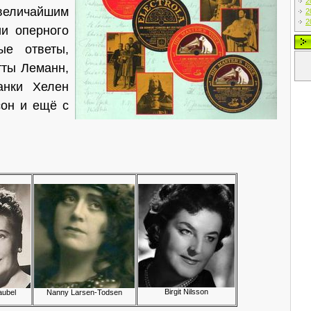
2
 величайшим
2
2
ии оперного
ые ответы,
тты Леманн,
анки Хелен
сон и ещё с
Birgit Nilsson
aubel
Nanny Larsen-Todsen