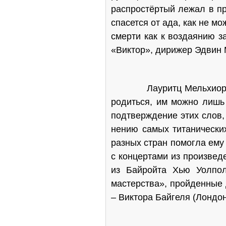
распростёртый лежал в пр
спасется от ада, как не мо
смерти как к воздаянию з
«Виктор», дирижер Эдвин 
Лауритц Мельхиор неодн
родиться, им можно лишь
подтверждение этих слов,
нению самых титанических
разных стран помогла ему 
с концертами из произвед
из Байройта Хью Уолпол
мастерства», пройденные 
– Виктора Байгеля (Лондо