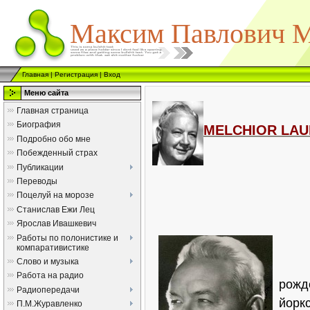
Максим Павлович М
Главная
|
Регистрация
|
Вход
Меню сайта
Главная страница
Биография
MELCHIOR LAU
Подробно обо мне
Побежденный страх
Публикации
Переводы
Поцелуй на морозе
Станислав Ежи Лец
Ярослав Ивашкевич
Работы по полонистике и
компаративистике
Слово и музыка
Работа на радио
рожд
Радиопередачи
йорк
П.М.Журавленко