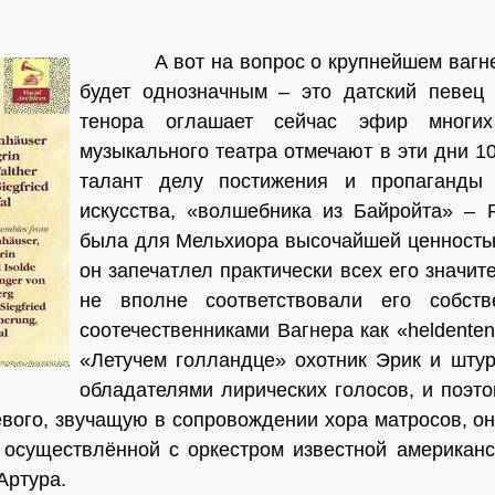
А вот на вопрос о крупнейшем вагнеров
будет однозначным – это датский певец 
тенора оглашает сейчас эфир многих 
музыкального театра отмечают в эти дни 1
талант делу постиже­ния и пропаганды
искусства, «волшебника из Байройта» – 
была для Мельхиора высочайшей ценностью
он запечатлел практически всех его значи
не вполне соответствовали его собст
соотечественниками Ваг­нера как «
heldenten
«Летучем голландце» охотник Эрик и шту
обладателями лирических голосов, и поэто
вого, звучащую в сопровождении хора матросов, он
, осуществлённой с оркестром извест­ной америка
Артура.