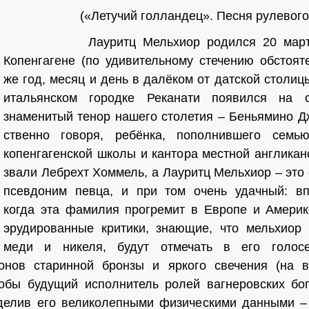
(«Летучий голландец». Песня рулевого
Лауритц Мельхиор родился 20 мар
Копенгагене (по уди­вительному стечению обстоят
же год, месяц и день в далёком от датской столи
итальянском городке Реканати появился на с
знаменитый тенор нашего столетия – Беньямино
Д
ственно говоря, ребёнка, пополнившего семь
копенгагенской школы и кантора местной англикан
звали Лебрехт Хоммель, а Лауритц Мельхиор – это
псевдоним певца, и при том очень удачный: вп
когда эта фамилия прогремит в Европе и Америке
эрудированные критики, знающие, что мельхиор 
меди и ни­келя, будут отмечать в его голос
онов старинной бронзы и яркого свечения (на в
тобы будущий исполнитель ролей вагнеровских бо
делив его великолепными физическими данными – 