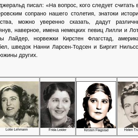
джеральд писал: «На вопрос, кого следует считать
еровским сопрано нашего столетия, знатоки истор
сства, можно уверенно сказать, дадут различн
янув, наверное, имена немецких пе­виц Лилли и Ло
ы Лайдер, норвежки Кирстен Флагстад, америк
бел, шведок Нанни Ларсен-Тодсен и Биргит Нильс
южины других.
Lotte Lehmann
Frida Leider
Helen Tr
Kirsten Flagstad