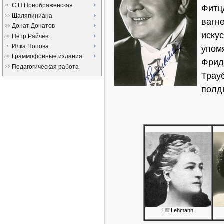
С.П.Преображенская
Фитц
Шаляпиниана
вагн
Донат Донатов
иску
Пётр Райчев
Илка Попова
упом
Граммофонные издания
Фрид
Педагогическая работа
Трау
полд
Lilli Lehmann