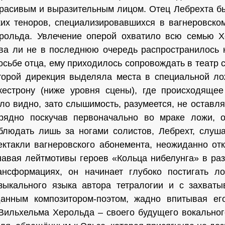
красивым и выразительным лицом. Отец Лебрехта б
ких теноров, специализировавшихся в вагнеровск
рольда. Увлечение оперой ох­ватило
всю семью
Хо
ва ли не в последнюю очередь рас­пространилось н
осьбе отца, ему приходилось сопро­вождать в театр 
торой дирекция выделяла места в специальной ло
кестрону (ниже уровня сцены), где происходящее
ло видно, зато слышимость, разумеется, не оставл
рядно поскучав первоначально во мраке ложи, 
блюдать лишь за ногами солистов, Лебрехт, слу­ш
ектакли вагнеровского абонемента, неожиданно от­
навая лейтмотивы героев «Кольца нибелунга» в раз
ансформациях, он начинает глубоко постигать ло
зыкального языка автора тетралогии и с захваты
зданным композитором-поэтом, жадно впитывая е
Вильхельма Херольда – своего будущего вокальног