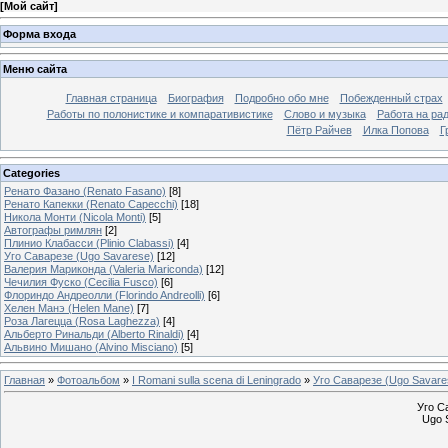
[
Мой сайт
]
Форма входа
Меню сайта
Главная страница
Биография
Подробно обо мне
Побежденный страх
Работы по полонистике и компаративистике
Слово и музыка
Работа на ра
Пётр Райчев
Илка Попова
Г
Categories
Ренато Фазано (Renato Fasano)
[8]
Ренато Капекки (Renato Capecchi)
[18]
Никола Монти (Nicola Monti)
[5]
Автографы римлян
[2]
Плинио Клабасси (Plinio Clabassi)
[4]
Уго Саварезе (Ugo Savarese)
[12]
Валерия Мариконда (Valeria Mariconda)
[12]
Чечилия Фуско (Cecilia Fusco)
[6]
Флориндо Андреолли (Florindo Andreolli)
[6]
Хелен Манэ (Helen Mane)
[7]
Роза Лагецца (Rosa Laghezza)
[4]
Альберто Ринальди (Alberto Rinaldi)
[4]
Альвино Мишано (Alvino Misciano)
[5]
Главная
»
Фотоальбом
»
I Romani sulla scena di Leningrado
»
Уго Саварезе (Ugo Savare
Уго С
Ugo 