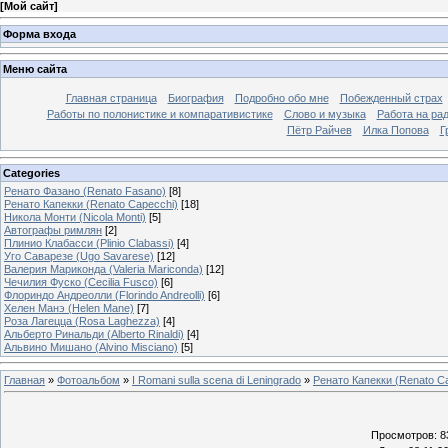
[
Мой сайт
]
Форма входа
Меню сайта
Главная страница
Биография
Подробно обо мне
Побежденный страх
Работы по полонистике и компаративистике
Слово и музыка
Работа на ра
Пётр Райчев
Илка Попова
Г
Categories
Ренато Фазано (Renato Fasano)
[8]
Ренато Капекки (Renato Capecchi)
[18]
Никола Монти (Nicola Monti)
[5]
Автографы римлян
[2]
Плинио Клабасси (Plinio Clabassi)
[4]
Уго Саварезе (Ugo Savarese)
[12]
Валерия Мариконда (Valeria Mariconda)
[12]
Чечилия Фуско (Cecilia Fusco)
[6]
Флориндо Андреолли (Florindo Andreolli)
[6]
Хелен Манэ (Helen Mane)
[7]
Роза Лагецца (Rosa Laghezza)
[4]
Альберто Ринальди (Alberto Rinaldi)
[4]
Альвино Мишано (Alvino Misciano)
[5]
Главная
»
Фотоальбом
»
I Romani sulla scena di Leningrado
»
Ренато Капекки (Renato C
Просмотров
: 8