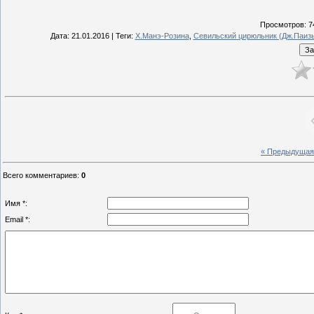
Просмотров
: 7
Дата
: 21.01.2016 |
Теги
:
Х.Манэ-Розина
,
Севильский цирюльник (Дж.Паиз
« Предыдущая
Всего комментариев
:
0
Имя *:
Email *: