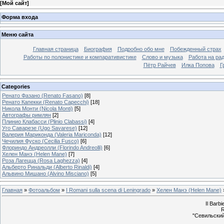
[
Мой сайт
]
Форма входа
Меню сайта
Главная страница
Биография
Подробно обо мне
Побежденный страх
Работы по полонистике и компаративистике
Слово и музыка
Работа на ра
Пётр Райчев
Илка Попова
Г
Categories
Ренато Фазано (Renato Fasano)
[8]
Ренато Капекки (Renato Capecchi)
[18]
Никола Монти (Nicola Monti)
[5]
Автографы римлян
[2]
Плинио Клабасси (Plinio Clabassi)
[4]
Уго Саварезе (Ugo Savarese)
[12]
Валерия Мариконда (Valeria Mariconda)
[12]
Чечилия Фуско (Cecilia Fusco)
[6]
Флориндо Андреолли (Florindo Andreolli)
[6]
Хелен Манэ (Helen Mane)
[7]
Роза Лагецца (Rosa Laghezza)
[4]
Альберто Ринальди (Alberto Rinaldi)
[4]
Альвино Мишано (Alvino Misciano)
[5]
Главная
»
Фотоальбом
»
I Romani sulla scena di Leningrado
»
Хелен Манэ (Helen Mane)
»
Il Barbi
R
"Севильский