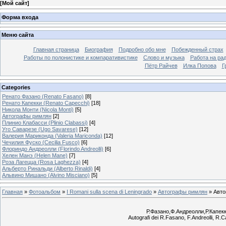
[
Мой сайт
]
Форма входа
Меню сайта
Главная страница
Биография
Подробно обо мне
Побежденный страх
Работы по полонистике и компаративистике
Слово и музыка
Работа на ра
Пётр Райчев
Илка Попова
Г
Categories
Ренато Фазано (Renato Fasano)
[8]
Ренато Капекки (Renato Capecchi)
[18]
Никола Монти (Nicola Monti)
[5]
Автографы римлян
[2]
Плинио Клабасси (Plinio Clabassi)
[4]
Уго Саварезе (Ugo Savarese)
[12]
Валерия Мариконда (Valeria Mariconda)
[12]
Чечилия Фуско (Cecilia Fusco)
[6]
Флориндо Андреолли (Florindo Andreolli)
[6]
Хелен Манэ (Helen Mane)
[7]
Роза Лагецца (Rosa Laghezza)
[4]
Альберто Ринальди (Alberto Rinaldi)
[4]
Альвино Мишано (Alvino Misciano)
[5]
Главная
»
Фотоальбом
»
I Romani sulla scena di Leningrado
»
Автографы римлян
» Авто
Р.Фазано,Ф.Андреолли,Р.Капек
Autografi dei R.Fasano, F.Andreolli, R