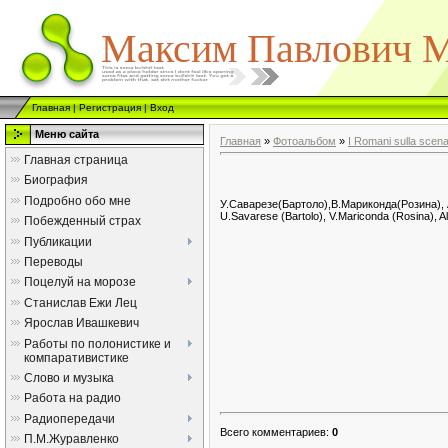
Максим Павлович М
Главная
|
Регистрация
|
Вход
Меню сайта
Главная
»
Фотоальбом
»
I Romani sulla scena
Главная страница
Биография
Подробно обо мне
У.Саварезе(Бартоло),В.Мариконда(Розина)
U.Savarese (Bartolo), V.Mariconda (Rosina), A
Побежденный страх
Публикации
Переводы
Поцелуй на морозе
Станислав Ежи Лец
Ярослав Ивашкевич
Работы по полонистике и
компаративистике
Слово и музыка
Работа на радио
Радиопередачи
Всего комментариев
:
0
П.М.Журавленко