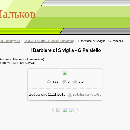
альков
 di Leningrado
»
Альвино Мишано (Alvino Misciano)
» Il Barbiere di Siviglia - G.Paisiello
Il Barbiere di Siviglia - G.Paisiello
, Альвино Мишано(Альмавива).
lvino Misciano (Almaviva).
822
0
5.0
Добавлено
11.11.2015
nataliamalkova61