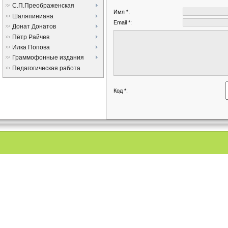
С.П.Преображенская
Имя *:
Шаляпиниана
Email *:
Донат Донатов
Пётр Райчев
Илка Попова
Граммофонные издания
Педагогическая работа
Код *: