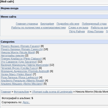
[
Мой сайт
]
Форма входа
Меню сайта
Главная страница
Биография
Подробно обо мне
Побежденный страх
Работы по полонистике и компаративистике
Слово и музыка
Работа на ра
Пётр Райчев
Илка Попова
Г
Categories
Ренато Фазано (Renato Fasano)
[8]
Ренато Капекки (Renato Capecchi)
[18]
Никола Монти (Nicola Monti)
[5]
Автографы римлян
[2]
Плинио Клабасси (Plinio Clabassi)
[4]
Уго Саварезе (Ugo Savarese)
[12]
Валерия Мариконда (Valeria Mariconda)
[12]
Чечилия Фуско (Cecilia Fusco)
[6]
Флориндо Андреолли (Florindo Andreolli)
[6]
Хелен Манэ (Helen Mane)
[7]
Роза Лагецца (Rosa Laghezza)
[4]
Альберто Ринальди (Alberto Rinaldi)
[4]
Альвино Мишано (Alvino Misciano)
[5]
Главная
»
Фотоальбом
»
I Romani sulla scena di Leningrado
» Никола Монти (Nicola Mont
Фотографий в альбоме
:
5
Сортировать по
:
Дате