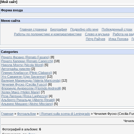
[
Мой сайт
]
Форма входа
Меню сайта
Главная страница
Биография
Подробно обо мне
Побежденный страх
Работы по полонистике и компаративистике
Слово и музыка
Работа на ра
Пётр Райчев
Илка Попова
Г
Categories
Ренато Фазано (Renato Fasano)
[8]
Ренато Капекки (Renato Capecchi)
[18]
Никола Монти (Nicola Monti)
[5]
Автографы римлян
[2]
Плинио Клабасси (Plinio Clabassi)
[4]
Уго Саварезе (Ugo Savarese)
[12]
Валерия Мариконда (Valeria Mariconda)
[12]
Чечилия Фуско (Cecilia Fusco)
[6]
Флориндо Андреолли (Florindo Andreolli)
[6]
Хелен Манэ (Helen Mane)
[7]
Роза Лагецца (Rosa Laghezza)
[4]
Альберто Ринальди (Alberto Rinaldi)
[4]
Альвино Мишано (Alvino Misciano)
[5]
Главная
»
Фотоальбом
»
I Romani sulla scena di Leningrado
» Чечилия Фуско (Cecilia Fu
Чечили
Фотографий в альбоме
:
6